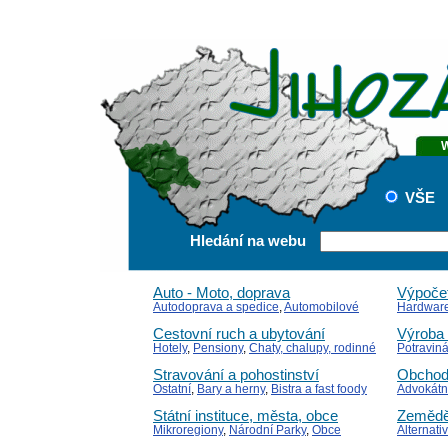
VŠE
Hledání na webu
Auto - Moto, doprava
Výpočet
Autodoprava a spedice
,
Automobilové
Hardwar
kluby
,
Auto-Motopřísluš. a díly
Místní IS
Cestovní ruch a ubytování
Výroba 
Hotely
,
Pensiony
,
Chaty, chalupy, rodinné
Potraviná
domky
Elektroni
Stravování a pohostinství
Obchod
Ostatní
,
Bary a herny
,
Bistra a fast foody
Advokátní
finanční z
Státní instituce, města, obce
Zeměděl
účetnictví
Mikroregiony
,
Národní Parky
,
Obce
Alternati
(Obecní úřady)
dřevařské