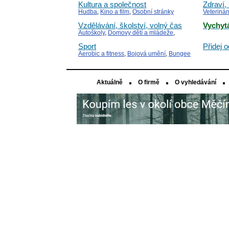
Kultura a společnost
Zdraví,
Hudba
,
Kino a film
,
Osobní stránky
Veterinár
Alernativ
Vzdělávání, školství, volný čas
Vychyt
Autoškoly
,
Domovy dětí a mládeže
,
Doučování
Sport
Přidej 
Aerobic a fitness
,
Bojová umění
,
Bungee
jumping
Aktuálně
O firmě
O vyhledávání