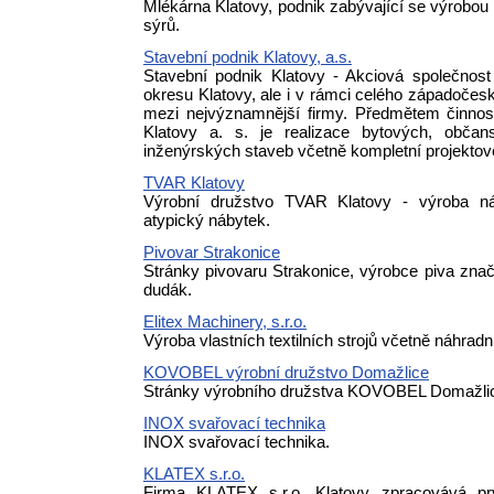
Mlékárna Klatovy, podnik zabývající se výrobou
sýrů.
Stavební podnik Klatovy, a.s.
Stavební podnik Klatovy - Akciová společnos
okresu Klatovy, ale i v rámci celého západočesk
mezi nejvýznamnější firmy. Předmětem činnost
Klatovy a. s. je realizace bytových, obča
inženýrských staveb včetně kompletní projektové
TVAR Klatovy
Výrobní družstvo TVAR Klatovy - výroba ná
atypický nábytek.
Pivovar Strakonice
Stránky pivovaru Strakonice, výrobce piva zna
dudák.
Elitex Machinery, s.r.o.
Výroba vlastních textilních strojů včetně náhradní
KOVOBEL výrobní družstvo Domažlice
Stránky výrobního družstva KOVOBEL Domažli
INOX svařovací technika
INOX svařovací technika.
KLATEX s.r.o.
Firma KLATEX s.r.o. Klatovy zpracovává prvo