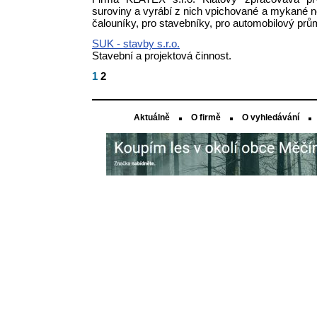
suroviny a vyrábí z nich vpichované a mykané ne
čalouníky, pro stavebníky, pro automobilový prům
SUK - stavby s.r.o.
Stavební a projektová činnost.
1
2
Aktuálně
O firmě
O vyhledávání