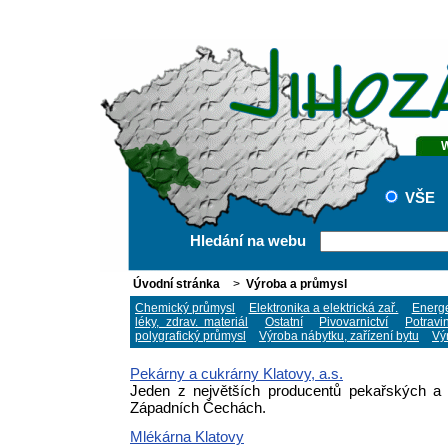
VŠE
Hledání na webu
Úvodní stránka
>
Výroba a průmysl
Chemický průmysl
Elektronika a elektrická zař.
Energe
léky, zdrav. materiál
Ostatní
Pivovarnictví
Potravin
polygrafický průmysl
Výroba nábytku, zařízení bytu
Vý
Pekárny a cukrárny Klatovy, a.s.
Jeden z největších producentů pekařských a
Západních Čechách.
Mlékárna Klatovy