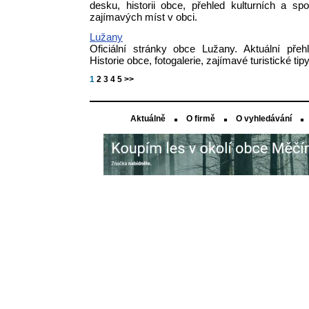
desku, historii obce, přehled kulturních a spor
zajímavých míst v obci.
Lužany
Oficiální stránky obce Lužany. Aktuální přeh
Historie obce, fotogalerie, zajímavé turistické tipy
1
2
3
4
5
>>
Aktuálně
O firmě
O vyhledávání