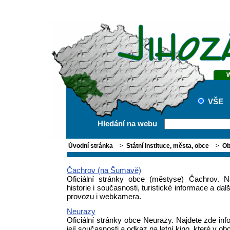
VŠE
Hledání na webu
Úvodní stránka
>
Státní instituce, města, obce
>
Ob
Čachrov (na Šumavě)
Oficiální stránky obce (městyse) Čachrov. N
historie i současnosti, turistické informace a dal
provozu i webkamera.
Neurazy
Oficiální stránky obce Neurazy. Najdete zde inf
její současnosti a odkaz na letní kino, které v obc