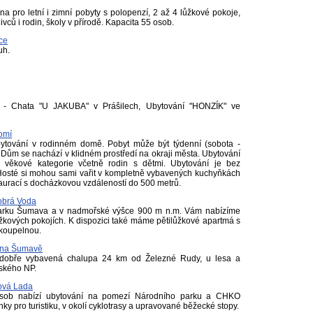
vna pro letní i zimní pobyty s polopenzí, 2 až 4 lůžkové pokoje,
vců i rodin, školy v přírodě. Kapacita 55 osob.
ce
uh.
 - Chata "U JAKUBA" v Prášilech, Ubytování "HONZÍK" ve
romí
bytování v rodinném domě. Pobyt může být týdenní (sobota -
Dům se nachází v klidném prostředí na okraji města. Ubytování
 věkové kategorie včetně rodin s dětmi. Ubytování je bez
Hosté si mohou sami vařit v kompletně vybavených kuchyňkách
taurací s docházkovou vzdáleností do 500 metrů.
obrá Voda
parku Šumava a v nadmořské výšce 900 m n.m. Vám nabízíme
ůžkových pokojích. K dispozici také máme pětilůžkové apartmá s
 koupelnou.
h na Šumavě
 dobře vybavená chalupa 24 km od Železné Rudy, u lesa a
vského NP.
ová Lada
osob nabízí ubytování na pomezí Národního parku a CHKO
 pro turistiku, v okolí cyklotrasy a upravované běžecké stopy.