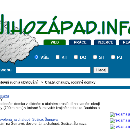
WEB
PRÁCE
INZERCE
REA
VŠE
KT
DO
ST
PJ
a webu
tovní ruch a ubytování
>
Chaty, chalupy, rodinné domky
Šumava
RY
rodinném domku v klidném a útulném prostředí na samém okraji
y (790 m n.m.) v krásné šumavské krajině nedaleko Boubína a
ovolená na chalupě, Sušice, Šumava
vání na Šumavě, dovolená na chalupě, Sušice, Šumava.