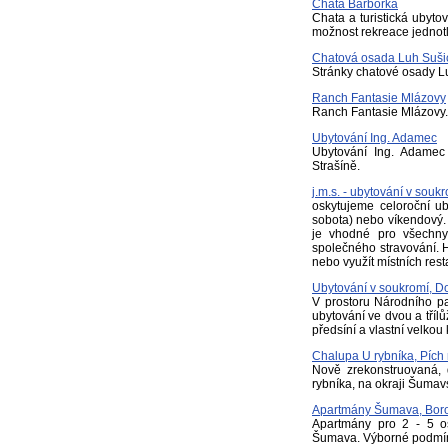
Chata Barborka
Chata a turistická ubyto
možnost rekreace jednotli
Chatová osada Luh Suši
Stránky chatové osady L
Ranch Fantasie Mlázovy
Ranch Fantasie Mlázovy.
Ubytování Ing. Adamec
Ubytování Ing. Adamec
Strašíně.
j.m.s. - ubytování v souk
oskytujeme celoroční u
sobota) nebo víkendový. 
je vhodné pro všechny
společného stravování. 
nebo využít místních res
Ubytování v soukromí, D
V prostoru Národního 
ubytování ve dvou a tříl
předsíní a vlastní velkou
Chalupa U rybníka, Píc
Nově zrekonstruovaná,
rybníka, na okraji Šuma
Apartmány Šumava, Bor
Apartmány pro 2 - 5 
Šumava. Výborné podmínky