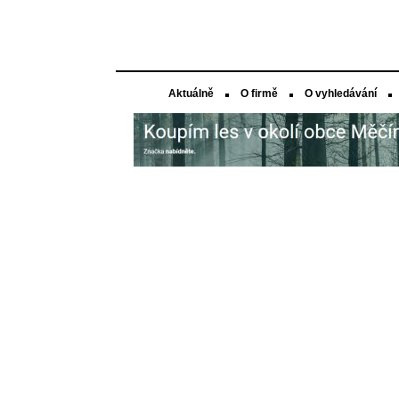
Aktuálně
O firmě
O vyhledávání