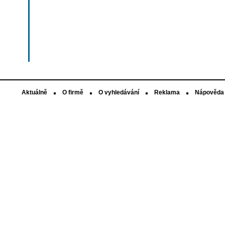
Aktuálně
O firmě
O vyhledávání
Reklama
Nápověda