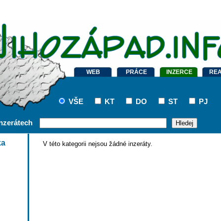
WEB
PRÁCE
INZERCE
REA
VŠE
KT
DO
ST
PJ
inzerátech
ka
V této kategorii nejsou žádné inzeráty.