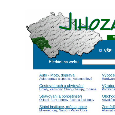
VŠE
Hledání na webu
Auto - Moto, doprava
Výpočet
Autodoprava a spedice
,
Automobilové
Hardwar
kluby
,
Auto-Motopřísluš. a díly
Místní IS
Cestovní ruch a ubytování
Výroba 
Hotely
,
Pensiony
,
Chaty, chalupy, rodinné
Potraviná
domky
Elektroni
Stravování a pohostinství
Obchod
Ostatní
,
Bary a herny
,
Bistra a fast foody
Advokátní
finanční z
Státní instituce, města, obce
Zeměděl
účetnictví
Mikroregiony
,
Národní Parky
,
Obce
Alternati
(Obecní úřady)
dřevařské