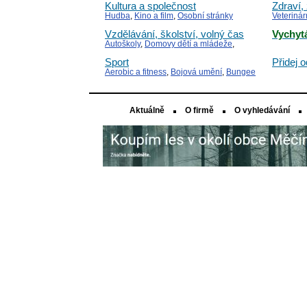
Kultura a společnost
Zdraví,
Hudba
,
Kino a film
,
Osobní stránky
Veterinár
Alernativ
Vzdělávání, školství, volný čas
Vychyt
Autoškoly
,
Domovy dětí a mládeže
,
Doučování
Sport
Přidej 
Aerobic a fitness
,
Bojová umění
,
Bungee
jumping
Aktuálně
O firmě
O vyhledávání